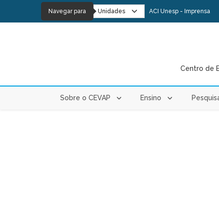
Navegar para
ACI Unesp - Imprensa
Centro de 
Sobre o CEVAP
Ensino
Pesquis
PÁGINA ATUAL: HOME
News