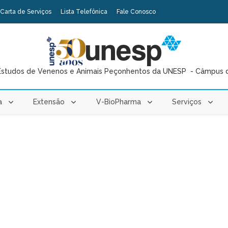
Carta de Serviços
Lista Telefônica
Fale Conosco
Estudos de Venenos e Animais Peçonhentos da UNESP - Câmpus 
a
Extensão
V-BioPharma
Serviços
Férias no Toca das Cobras
Veja mais